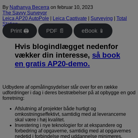
By
Nathanya Becerra
on
februar 10, 2023
The Savvy Surveyor
Leica AP20 AutoPole
|
Leica Captivate
|
Surveying
|
Total
Station
Print 🖨
PDF 📄
eBook 📱
Hvis blogindlægget nedenfor
vækker din interesse,
så book
en gratis AP20-demo.
Udbydere af opmålingsydelser står over for en række
udfordringer i dag i deres bestræbelser på at opbygge en god
forretning:
Afslutning af projekter både hurtigt og
omkostningseffektivt, samtidig med at leverancerne
skal være i høj kvalitet.
Investering i nye teknologier for at ekspandere og
forbedring af opgaverne, samtidig med at opgavernes
nedetid i forbindelse med uddannelse minimeres.