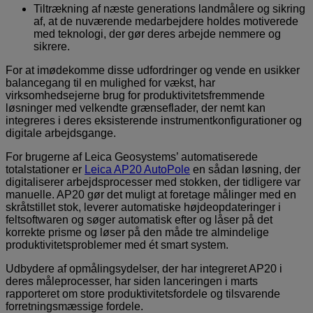
Tiltrækning af næste generations landmålere og sikring
af, at de nuværende medarbejdere holdes motiverede
med teknologi, der gør deres arbejde nemmere og
sikrere.
For at imødekomme disse udfordringer og vende en usikker
balancegang til en mulighed for vækst, har
virksomhedsejerne brug for produktivitetsfremmende
løsninger med velkendte grænseflader, der nemt kan
integreres i deres eksisterende instrumentkonfigurationer og
digitale arbejdsgange.
For brugerne af Leica Geosystems’ automatiserede
totalstationer er
Leica AP20 AutoPole
en sådan løsning, der
digitaliserer arbejdsprocesser med stokken, der tidligere var
manuelle. AP20 gør det muligt at foretage målinger med en
skråtstillet stok, leverer automatiske højdeopdateringer i
feltsoftwaren og søger automatisk efter og låser på det
korrekte prisme og løser på den måde tre almindelige
produktivitetsproblemer med ét smart system.
Udbydere af opmålingsydelser, der har integreret AP20 i
deres måleprocesser, har siden lanceringen i marts
rapporteret om store produktivitetsfordele og tilsvarende
forretningsmæssige fordele.