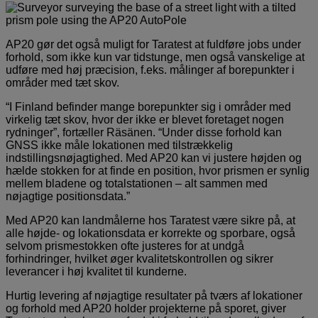
AP20 gør det også muligt for Taratest at fuldføre jobs under
forhold, som ikke kun var tidstunge, men også vanskelige at
udføre med høj præcision, f.eks. målinger af borepunkter i
områder med tæt skov.
“I Finland befinder mange borepunkter sig i områder med
virkelig tæt skov, hvor der ikke er blevet foretaget nogen
rydninger”, fortæller Räsänen. “Under disse forhold kan
GNSS ikke måle lokationen med tilstrækkelig
indstillingsnøjagtighed. Med AP20 kan vi justere højden og
hælde stokken for at finde en position, hvor prismen er synlig
mellem bladene og totalstationen – alt sammen med
nøjagtige positionsdata.”
Med AP20 kan landmålerne hos Taratest være sikre på, at
alle højde- og lokationsdata er korrekte og sporbare, også
selvom prismestokken ofte justeres for at undgå
forhindringer, hvilket øger kvalitetskontrollen og sikrer
leverancer i høj kvalitet til kunderne.
Hurtig levering af nøjagtige resultater på tværs af lokationer
og forhold med AP20 holder projekterne på sporet, giver