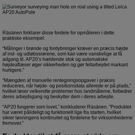
Räsänen forklarer disse fordele for opmåleren i dette
praktiske eksempel:
“Målinger i brønde og fordybninger kræver en præcis højde
af ind- og udløbssrørene, som kan være vanskelige at få
adgang til. AP20’s hældende stok og automatiske
højdeaflæser øger sikkerheden og gør feltarbejdet markant
hurtigere.”
“Mængden af manuelle rentegningsopgaver i praksis
reduceres, når højde- og positionsdata allerede er på plads,”
hvilket løser velkendte problemer hos landmålerne, forbedrer
deres arbejdsgang og beskytter dem i deres arbejde.
“AP20 fungerer som lovet,” konkluderer Räsänen. “Produktet
har været pålideligt og funktionelt lige fra starten, hvilket
sikrer løsningens kontinuitet og fordelene for virksomhederne
fremover.”