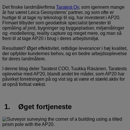
Det finske landmålerfirma
Taratest Oy
, som igennem mange
år har været Leica Geosystems’ partner, og som ofte er
hurtige til at tage ny teknologi til sig, har investeret i AP20.
Firmaet tilbyder som geodætisk specialist tjenester til
opmåling af jord, bygninger og byggepladser, miljømålinger
og -modellering, reality capture og meget mere, og man så
frem til at tage AP20 i brug i deres arbejdsmiljø.
Resultatet? Øget effektivitet, rettidige leverancer i høj kvalitet,
der opfylder kundernes behov, og en bedre arbejdsoplevelse
for deres landmålere.
I denne blog deler Taratest COO, Tuukka Räsänen, Taratests
oplevelse med AP20, blandt andet tre måder, som AP20 har
påvirket forretningen på og vist sig at være et stærkt aktiv for
at opnå fortsat vækst.
1. Øget fortjeneste