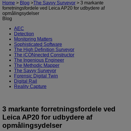
Home
>
Blog
>
The Savvy Surveyor
>
3 markante
forretningsfordele ved Leica AP20 for udbydere af
opmålingsydelser
Blog
AEC
Detection
Monitoring Matters
Sophisticated Software
The High Definition Surveyor
The iCONnected Constructor
The Ingenious Engineer
The Methodic Mapper
The Savvy Surveyor
Forensic Digital Twin
Digital Rail
Reality Capture
3 markante forretningsfordele ved
Leica AP20 for udbydere af
opmålingsydelser