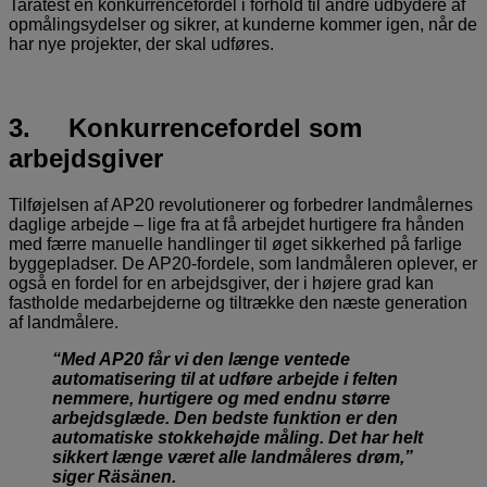
Taratest en konkurrencefordel i forhold til andre udbydere af
opmålingsydelser og sikrer, at kunderne kommer igen, når de
har nye projekter, der skal udføres.
3. Konkurrencefordel som
arbejdsgiver
Tilføjelsen af AP20 revolutionerer og forbedrer landmålernes
daglige arbejde – lige fra at få arbejdet hurtigere fra hånden
med færre manuelle handlinger til øget sikkerhed på farlige
byggepladser. De AP20-fordele, som landmåleren oplever, er
også en fordel for en arbejdsgiver, der i højere grad kan
fastholde medarbejderne og tiltrække den næste generation
af landmålere.
“Med AP20 får vi den længe ventede
automatisering til at udføre arbejde i felten
nemmere, hurtigere og med endnu større
arbejdsglæde.
Den bedste funktion er den
automatiske stokkehøjde måling. Det har helt
sikkert længe været alle landmåleres drøm,”
siger Räsänen.