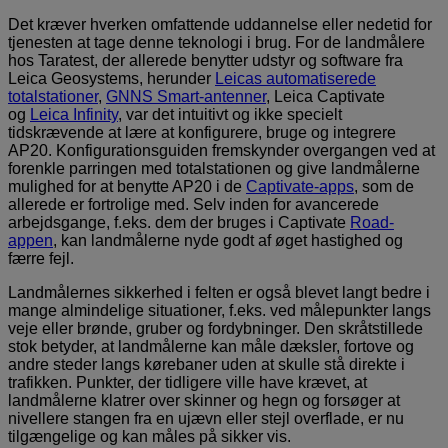
Det kræver hverken omfattende uddannelse eller nedetid for
tjenesten at tage denne teknologi i brug. For de landmålere
hos Taratest, der allerede benytter udstyr og software fra
Leica Geosystems, herunder
Leicas automatiserede
totalstationer
,
GNNS Smart-antenner
, Leica Captivate
og
Leica Infinity
, var det intuitivt og ikke specielt
tidskrævende at lære at konfigurere, bruge og integrere
AP20. Konfigurationsguiden fremskynder overgangen ved at
forenkle parringen med totalstationen og give landmålerne
mulighed for at benytte AP20 i de
Captivate-apps
, som de
allerede er fortrolige med. Selv inden for avancerede
arbejdsgange, f.eks. dem der bruges i Captivate
Road-
appen
, kan landmålerne nyde godt af øget hastighed og
færre fejl.
Landmålernes sikkerhed i felten er også blevet langt bedre i
mange almindelige situationer, f.eks. ved målepunkter langs
veje eller brønde, gruber og fordybninger. Den skråtstillede
stok betyder, at landmålerne kan måle dæksler, fortove og
andre steder langs kørebaner uden at skulle stå direkte i
trafikken. Punkter, der tidligere ville have krævet, at
landmålerne klatrer over skinner og hegn og forsøger at
nivellere stangen fra en ujævn eller stejl overflade, er nu
tilgængelige og kan måles på sikker vis.