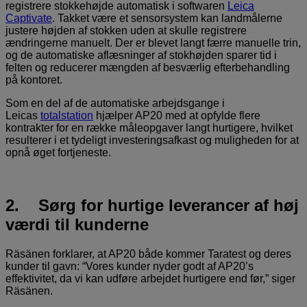
registrere stokkehøjde automatisk i softwaren
Leica
Captivate
. Takket være et sensorsystem kan landmålerne
justere højden af stokken uden at skulle registrere
ændringerne manuelt. Der er blevet langt færre manuelle trin,
og de automatiske aflæsninger af stokhøjden sparer tid i
felten og reducerer mængden af besværlig efterbehandling
på kontoret.
Som en del af de automatiske arbejdsgange i
Leicas
totalstation
hjælper AP20 med at opfylde flere
kontrakter for en række måleopgaver langt hurtigere, hvilket
resulterer i et tydeligt investeringsafkast og muligheden for at
opnå øget fortjeneste.
2. Sørg for hurtige leverancer af høj
værdi til kunderne
Räsänen forklarer, at AP20 både kommer Taratest og deres
kunder til gavn: “Vores kunder nyder godt af AP20’s
effektivitet, da vi kan udføre arbejdet hurtigere end før,” siger
Räsänen.