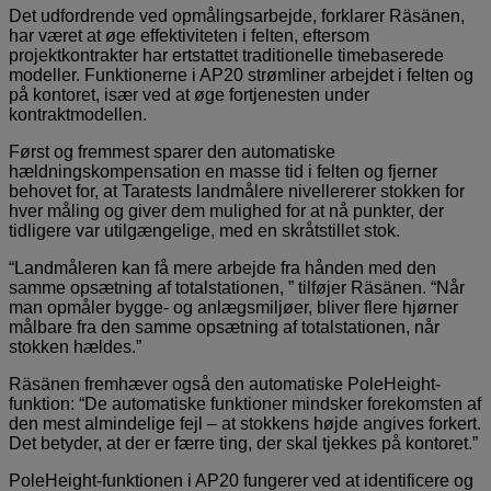
Det udfordrende ved opmålingsarbejde, forklarer Räsänen,
har været at øge effektiviteten i felten, eftersom
projektkontrakter har ertstattet traditionelle timebaserede
modeller. Funktionerne i AP20 strømliner arbejdet i felten og
på kontoret, især ved at øge fortjenesten under
kontraktmodellen.
Først og fremmest sparer den automatiske
hældningskompensation en masse tid i felten og fjerner
behovet for, at Taratests landmålere nivellererer stokken for
hver måling og giver dem mulighed for at nå punkter, der
tidligere var utilgængelige, med en skråtstillet stok.
“Landmåleren kan få mere arbejde fra hånden med den
samme opsætning af totalstationen, ” tilføjer Räsänen. “Når
man opmåler bygge- og anlægsmiljøer, bliver flere hjørner
målbare fra den samme opsætning af totalstationen, når
stokken hældes.”
Räsänen fremhæver også den automatiske PoleHeight-
funktion: “De automatiske funktioner mindsker forekomsten af
den mest almindelige fejl – at stokkens højde angives forkert.
Det betyder, at der er færre ting, der skal tjekkes på kontoret.”
PoleHeight-funktionen i AP20 fungerer ved at identificere og